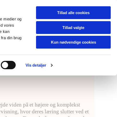
Tillad alle cookies
Dansk
ale medier og
ed vores
Tillad valgte
re kan
fra din brug
Kun nødvendige cookies
ing
Trivsel
Anbefalinger
Vis detaljer
ejde viden på et højere og komplekst
isning, hvor deres læring slutter ved et