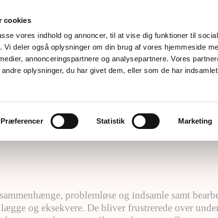
 cookies
passe vores indhold og annoncer, til at vise dig funktioner til soci
fik. Vi deler også oplysninger om din brug af vores hjemmeside m
 medier, annonceringspartnere og analysepartnere. Vores partne
ndre oplysninger, du har givet dem, eller som de har indsamlet 
else
Angst og bekymring
Oplæg
Forskn
Privatlivspolitik
Nyt fra KlinikNord
Præferencer
Statistik
Marketing
 se sammenhænge, problemløse og indsamle samt bearb
lægge og eksekvere. De bliver frustrerede over underv