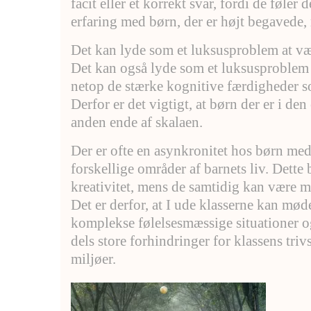
facit eller et korrekt svar, fordi de føl
erfaring med børn, der er højt begavede,
Det kan lyde som et luksusproblem at være
Det kan også lyde som et luksusproblem at
netop de stærke kognitive færdigheder so
Derfor er det vigtigt, at børn der er i d
anden ende af skalaen.
Der er ofte en asynkronitet hos børn me
forskellige områder af barnets liv. Dette 
kreativitet, mens de samtidig kan være 
Det er derfor, at I ude klasserne kan mø
komplekse følelsesmæssige situationer og
dels store forhindringer for klassens triv
miljøer.