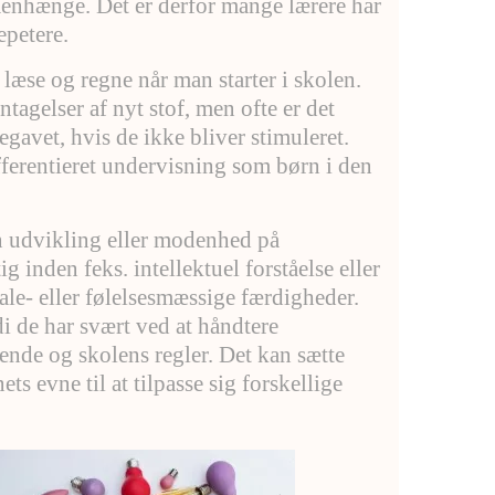
ammenhænge. Det er derfor mange lærere har
epetere.
 læse og regne når man starter i skolen.
agelser af nyt stof, men ofte er det
gavet, hvis de ikke bliver stimuleret.
ifferentieret undervisning som børn i den
vn udvikling eller modenhed på
g inden feks. intellektuel forståelse eller
le- eller følelsesmæssige færdigheder.
i de har svært ved at håndtere
ende og skolens regler. Det kan sætte
ts evne til at tilpasse sig forskellige