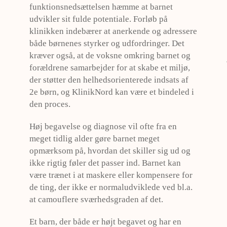
funktionsnedsættelsen hæmme at barnet
udvikler sit fulde potentiale. Forløb på
klinikken indebærer at anerkende og adressere
både børnenes styrker og udfordringer. Det
kræver også, at de voksne omkring barnet og
forældrene samarbejder for at skabe et miljø,
der støtter den helhedsorienterede indsats af
2e børn, og KlinikNord kan være et bindeled i
den proces.
Høj begavelse og diagnose vil ofte fra en
meget tidlig alder gøre barnet meget
opmærksom på, hvordan det skiller sig ud og
ikke rigtig føler det passer ind. Barnet kan
være trænet i at maskere eller kompensere for
de ting, der ikke er normaludviklede ved bl.a.
at camouflere sværhedsgraden af det.
Et barn, der både er højt begavet og har en