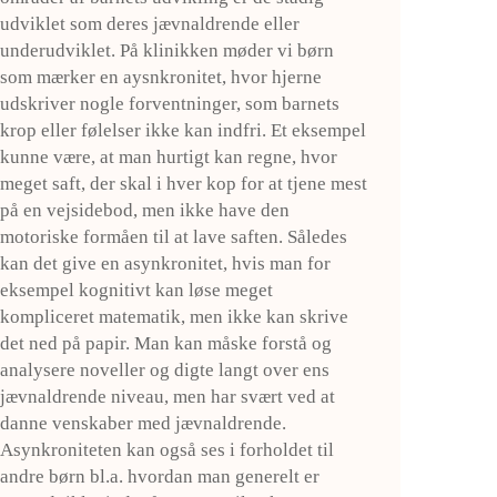
udviklet som deres jævnaldrende eller
underudviklet. På klinikken møder vi børn
som mærker en aysnkronitet, hvor hjerne
udskriver nogle forventninger, som barnets
krop eller følelser ikke kan indfri. Et eksempel
kunne være, at man hurtigt kan regne, hvor
meget saft, der skal i hver kop for at tjene mest
på en vejsidebod, men ikke have den
motoriske formåen til at lave saften. Således
kan det give en asynkronitet, hvis man for
eksempel kognitivt kan løse meget
kompliceret matematik, men ikke kan skrive
det ned på papir. Man kan måske forstå og
analysere noveller og digte langt over ens
jævnaldrende niveau, men har svært ved at
danne venskaber med jævnaldrende.
Asynkroniteten kan også ses i forholdet til
andre børn bl.a. hvordan man generelt er