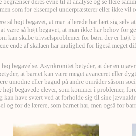
er de begrænser deres evne til at analyse og se flere s
 men som for eksempel underpræsterer eller ikke vil r
 så højt begavet, at man allerede har lært sig selv at
 være så højt begavet, at man ikke har behov for gent
m kan skabe trivselsproblemer for børn der er højt be
en ene ende af skalaen har mulighed for ligeså meget d
d høj begavelse. Asynkronitet betyder, at der en ujæ
betyder, at barnet kan være meget avanceret eller dygti
mere umodne eller bagud på andre områder såsom socia
de højt begavede elever, som kommer i problemer, ford
 kan have svært ved at forholde sig til sine jævnaldr
sel og for de lærere, som barnet har, men også for barne