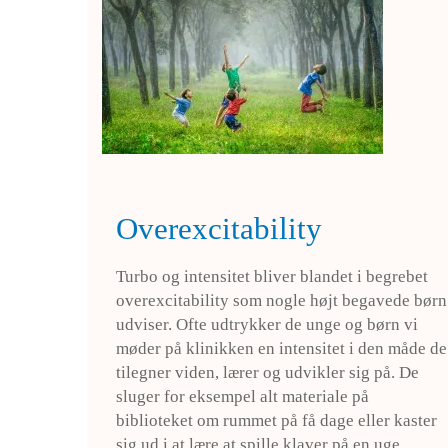
Overexcitability
Turbo og intensitet bliver blandet i begrebet
overexcitability som nogle højt begavede børn
udviser. Ofte udtrykker de unge og børn vi
møder på klinikken en intensitet i den måde de
tilegner viden, lærer og udvikler sig på. De
sluger for eksempel alt materiale på
biblioteket om rummet på få dage eller kaster
sig ud i at lære at spille klaver på en uge.