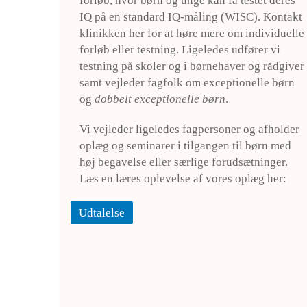
forløb, hvor børn og unge kan få testet deres
IQ på en standard IQ-måling (WISC). Kontakt
klinikken her for at høre mere om individuelle
forløb eller testning. Ligeledes udfører vi
testning på skoler og i børnehaver og rådgiver
samt vejleder fagfolk om exceptionelle børn
og
dobbelt exceptionelle børn
.
Vi vejleder ligeledes fagpersoner og afholder
oplæg og seminarer i tilgangen til børn med
høj begavelse eller særlige forudsætninger.
Læs en læres oplevelse af vores oplæg her:
Udtalelse