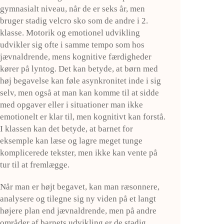
gymnasialt niveau, når de er seks år, men
bruger stadig velcro sko som de andre i 2.
klasse. Motorik og emotionel udvikling
udvikler sig ofte i samme tempo som hos
jævnaldrende, mens kognitive færdigheder
kører på lyntog. Det kan betyde, at børn med
høj begavelse kan føle asynkronitet inde i sig
selv, men også at man kan komme til at sidde
med opgaver eller i situationer man ikke
emotionelt er klar til, men kognitivt kan forstå.
I klassen kan det betyde, at barnet for
eksemple kan læse og lagre meget tunge
komplicerede tekster, men ikke kan vente på
tur til at fremlægge.
Når man er højt begavet, kan man ræsonnere,
analysere og tilegne sig ny viden på et langt
højere plan end jævnaldrende, men på andre
områder af barnets udvikling er de stadig