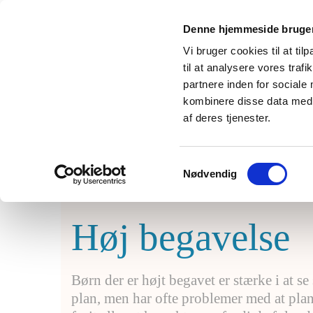
Denne hjemmeside bruger
Vi bruger cookies til at til
til at analysere vores tra
partnere inden for sociale
kombinere disse data med a
af deres tjenester.
Home
Autisme
Høj begav
Samtykkevalg
Om os
Bestil tid og kontakt
Nødvendig
Høj begavelse
Børn der er højt begavet er stærke i at
plan, men har ofte problemer med at plan