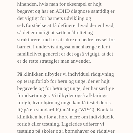
hinanden, hvis man for eksempel er højt
begavet og har en ADHD diagnose samtidig er
det vigtigt for barnets udvikling og
selvforståelse at få defineret hvad der er hvad,
så det er muligt at sætte målrettet og
struktureret ind for at sikre en bedre trivsel for
barnet. I undervisningssammenhænge eller i
familielivet generelt er det også vigtigt, at det
er de rette strategier man anvender.
På klinikken tilbyder vi individuel rådgivning
og terapiforløb for børn og unge, der er højt
begavede og for børn og unge, der har særlige
forudsætninger. Vi tilbyder også afklarings
forløb, hvor børn og unge kan få testet deres
IQ på en standard IQ-måling (WISC). Kontakt
klinikken her for at høre mere om individuelle
forløb eller testning. Ligeledes udfører vi
testning på skoler og i børnehaver og rådgiver