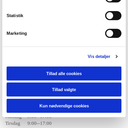
Telefon
Statistik
+45 31 70 61 99
E-mail
Marketing
info@kliniknord.dk
Vis detaljer
Parkering
Tillad alle cookies
Med app'en "parkering Helsingør" kan du nemt finde en
ledig parkeringsplads tæt på klinikken.
Tillad valgte
Telefoniske åbningstider
Kun nødvendige cookies
Mandag
9:00--17:00
Tirsdag
9:00--17:00