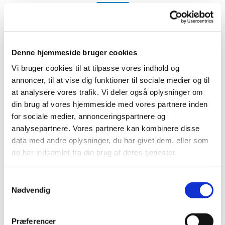
Mette
Denne hjemmeside bruger cookies
Julie
Vi bruger cookies til at tilpasse vores indhold og
annoncer, til at vise dig funktioner til sociale medier og til
at analysere vores trafik. Vi deler også oplysninger om
din brug af vores hjemmeside med vores partnere inden
Kontakt os
for sociale medier, annonceringspartnere og
analysepartnere. Vores partnere kan kombinere disse
Adresse
data med andre oplysninger, du har givet dem, eller som
de har indsamlet fra din brug af deres tjenester.
KlinikNord
- for børn, unge og deres familier
Samtykkevalg
Stengade 51 B, 3. tv
Nødvendig
3000 Helsingør
Danmark
Præferencer